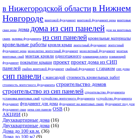
в Нижнем
в Нижегородской области
Новгороде
винтовой фундамент
винтовой фундамент цена
винтовые
дома из сип панелей
дома
сваи цена
дом на винтовых
из сип панелей
кровельные материалы
сваях
заливка фундамента
кровельные работы
кровля крыш
ленточный фундамент
ленточный
фундамент цена
монолитно ленточный фундамент
монолитный фундамент
монтаж
монтаж кровли
одноэтажного
винтовых свай
плавающая плита
плавающий
проект
проект дома из СИП
покрытие крыши
фундамент
панелей
с гаражом
свайно винтовой фундамент
свайный фундамент
сип дома
сип панели
с мансардой
стоимость кровельных работ
строительство домов
стоимость ленточного фундамента
строительство из сип панелей
строительство фундамента
установка винтовых свай
устройство ленточного фундамента
устройство фундамента
фундамент для дома
фундамент
фундамент на винтовых сваях
фундамент под дом
OSB
(1)
фундамент сваи
цена сип панели
АКЦИИ
(1)
Двухквартирные дома
(16)
Двухквартирные дома
(16)
Дома до 100 кв.м.
(36)
Дома до 100 м2
(9)