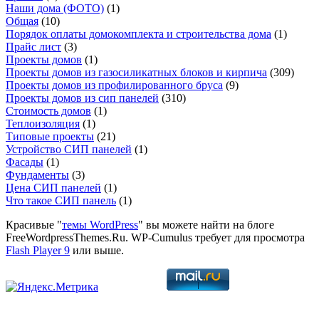
Наши дома (ФОТО)
(1)
Общая
(10)
Порядок оплаты домокомплекта и строительства дома
(1)
Прайс лист
(3)
Проекты домов
(1)
Проекты домов из газосиликатных блоков и кирпича
(309)
Проекты домов из профилированного бруса
(9)
Проекты домов из сип панелей
(310)
Стоимость домов
(1)
Теплоизоляция
(1)
Типовые проекты
(21)
Устройство СИП панелей
(1)
Фасады
(1)
Фундаменты
(3)
Цена СИП панелей
(1)
Что такое СИП панель
(1)
Красивые "
темы WordPress
" вы можете найти на блоге
FreeWordpressThemes.Ru. WP-Cumulus требует для просмотра
Flash Player 9
или выше.