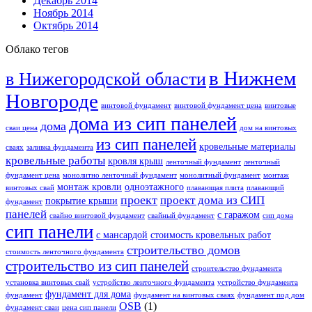
Декабрь 2014
Ноябрь 2014
Октябрь 2014
Облако тегов
в Нижнем
в Нижегородской области
Новгороде
винтовой фундамент
винтовой фундамент цена
винтовые
дома из сип панелей
дома
сваи цена
дом на винтовых
из сип панелей
кровельные материалы
сваях
заливка фундамента
кровельные работы
кровля крыш
ленточный фундамент
ленточный
фундамент цена
монолитно ленточный фундамент
монолитный фундамент
монтаж
монтаж кровли
одноэтажного
винтовых свай
плавающая плита
плавающий
проект
проект дома из СИП
покрытие крыши
фундамент
панелей
с гаражом
свайно винтовой фундамент
свайный фундамент
сип дома
сип панели
с мансардой
стоимость кровельных работ
строительство домов
стоимость ленточного фундамента
строительство из сип панелей
строительство фундамента
установка винтовых свай
устройство ленточного фундамента
устройство фундамента
фундамент для дома
фундамент
фундамент на винтовых сваях
фундамент под дом
OSB
(1)
фундамент сваи
цена сип панели