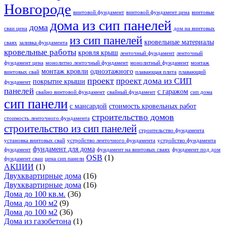
Новгороде
винтовой фундамент
винтовой фундамент цена
винтовые
дома из сип панелей
дома
сваи цена
дом на винтовых
из сип панелей
кровельные материалы
сваях
заливка фундамента
кровельные работы
кровля крыш
ленточный фундамент
ленточный
фундамент цена
монолитно ленточный фундамент
монолитный фундамент
монтаж
монтаж кровли
одноэтажного
винтовых свай
плавающая плита
плавающий
проект
проект дома из СИП
покрытие крыши
фундамент
панелей
с гаражом
свайно винтовой фундамент
свайный фундамент
сип дома
сип панели
с мансардой
стоимость кровельных работ
строительство домов
стоимость ленточного фундамента
строительство из сип панелей
строительство фундамента
установка винтовых свай
устройство ленточного фундамента
устройство фундамента
фундамент для дома
фундамент
фундамент на винтовых сваях
фундамент под дом
OSB
(1)
фундамент сваи
цена сип панели
АКЦИИ
(1)
Двухквартирные дома
(16)
Двухквартирные дома
(16)
Дома до 100 кв.м.
(36)
Дома до 100 м2
(9)
Дома до 100 м2
(36)
Дома из газобетона
(1)