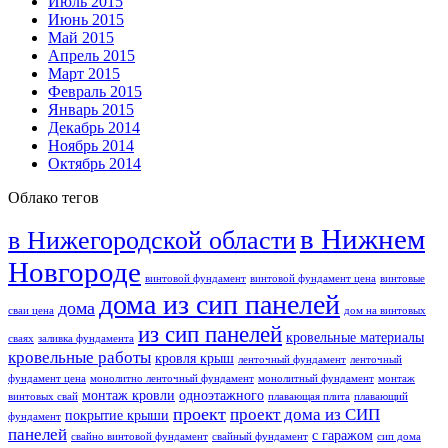
Июль 2015
Июнь 2015
Май 2015
Апрель 2015
Март 2015
Февраль 2015
Январь 2015
Декабрь 2014
Ноябрь 2014
Октябрь 2014
Облако тегов
в Нижнем
в Нижегородской области
Новгороде
винтовой фундамент
винтовой фундамент цена
винтовые
дома из сип панелей
дома
сваи цена
дом на винтовых
из сип панелей
кровельные материалы
сваях
заливка фундамента
кровельные работы
кровля крыш
ленточный фундамент
ленточный
фундамент цена
монолитно ленточный фундамент
монолитный фундамент
монтаж
монтаж кровли
одноэтажного
винтовых свай
плавающая плита
плавающий
проект
проект дома из СИП
покрытие крыши
фундамент
панелей
с гаражом
свайно винтовой фундамент
свайный фундамент
сип дома