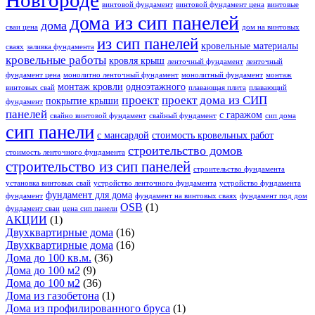
винтовой фундамент
винтовой фундамент цена
винтовые
дома из сип панелей
дома
сваи цена
дом на винтовых
из сип панелей
кровельные материалы
сваях
заливка фундамента
кровельные работы
кровля крыш
ленточный фундамент
ленточный
фундамент цена
монолитно ленточный фундамент
монолитный фундамент
монтаж
монтаж кровли
одноэтажного
винтовых свай
плавающая плита
плавающий
проект
проект дома из СИП
покрытие крыши
фундамент
панелей
с гаражом
свайно винтовой фундамент
свайный фундамент
сип дома
сип панели
с мансардой
стоимость кровельных работ
строительство домов
стоимость ленточного фундамента
строительство из сип панелей
строительство фундамента
установка винтовых свай
устройство ленточного фундамента
устройство фундамента
фундамент для дома
фундамент
фундамент на винтовых сваях
фундамент под дом
OSB
(1)
фундамент сваи
цена сип панели
АКЦИИ
(1)
Двухквартирные дома
(16)
Двухквартирные дома
(16)
Дома до 100 кв.м.
(36)
Дома до 100 м2
(9)
Дома до 100 м2
(36)
Дома из газобетона
(1)
Дома из профилированного бруса
(1)