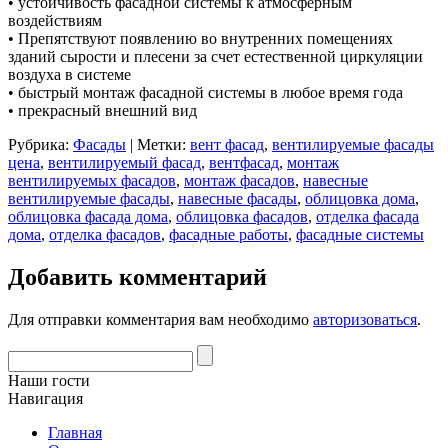
• устойчивость фасадной системы к атмосферным
воздействиям
• Препятствуют появлению во внутренних помещениях
зданий сырости и плесени за счет естественной циркуляции
воздуха в системе
• быстрый монтаж фасадной системы в любое время года
• прекрасный внешний вид
Рубрика:
Фасады
|
Метки:
вент фасад
,
вентилируемые фасады
цена
,
вентилируемый фасад
,
вентфасад
,
монтаж
вентилируемых фасадов
,
монтаж фасадов
,
навесные
вентилируемые фасады
,
навесные фасады
,
облицовка дома
,
облицовка фасада дома
,
облицовка фасадов
,
отделка фасада
дома
,
отделка фасадов
,
фасадные работы
,
фасадные системы
Добавить комментарий
Для отправки комментария вам необходимо
авторизоваться
.
Наши гости
Навигация
Главная