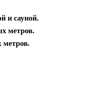
й и сауной.
х метров.
 метров.