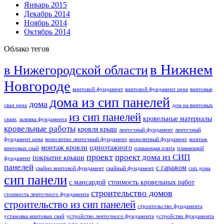
Январь 2015
Декабрь 2014
Ноябрь 2014
Октябрь 2014
Облако тегов
в Нижнем
в Нижегородской области
Новгороде
винтовой фундамент
винтовой фундамент цена
винтовые
дома из сип панелей
дома
сваи цена
дом на винтовых
из сип панелей
кровельные материалы
сваях
заливка фундамента
кровельные работы
кровля крыш
ленточный фундамент
ленточный
фундамент цена
монолитно ленточный фундамент
монолитный фундамент
монтаж
монтаж кровли
одноэтажного
винтовых свай
плавающая плита
плавающий
проект
проект дома из СИП
покрытие крыши
фундамент
панелей
с гаражом
свайно винтовой фундамент
свайный фундамент
сип дома
сип панели
с мансардой
стоимость кровельных работ
строительство домов
стоимость ленточного фундамента
строительство из сип панелей
строительство фундамента
установка винтовых свай
устройство ленточного фундамента
устройство фундамента