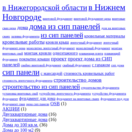
в Нижнем
в Нижегородской области
Новгороде
винтовой фундамент
винтовой фундамент цена
винтовые
дома из сип панелей
дома
сваи цена
дом на винтовых
из сип панелей
кровельные материалы
сваях
заливка фундамента
кровельные работы
кровля крыш
ленточный фундамент
ленточный
фундамент цена
монолитно ленточный фундамент
монолитный фундамент
монтаж
монтаж кровли
одноэтажного
винтовых свай
плавающая плита
плавающий
проект
проект дома из СИП
покрытие крыши
фундамент
панелей
с гаражом
свайно винтовой фундамент
свайный фундамент
сип дома
сип панели
с мансардой
стоимость кровельных работ
строительство домов
стоимость ленточного фундамента
строительство из сип панелей
строительство фундамента
установка винтовых свай
устройство ленточного фундамента
устройство фундамента
фундамент для дома
фундамент
фундамент на винтовых сваях
фундамент под дом
OSB
(1)
фундамент сваи
цена сип панели
АКЦИИ
(1)
Двухквартирные дома
(16)
Двухквартирные дома
(16)
Дома до 100 кв.м.
(36)
Дома до 100 м2
(9)