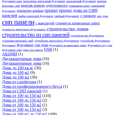
фундамент цена
монолитно ленточный фундамент
монолитный фундамент
монтаж
монтаж кровли
одноэтажного
винтовых свай
плавающая плита
плавающий
проект
проект дома из СИП
покрытие крыши
фундамент
панелей
с гаражом
свайно винтовой фундамент
свайный фундамент
сип дома
сип панели
с мансардой
стоимость кровельных работ
строительство домов
стоимость ленточного фундамента
строительство из сип панелей
строительство фундамента
установка винтовых свай
устройство ленточного фундамента
устройство фундамента
фундамент для дома
фундамент
фундамент на винтовых сваях
фундамент под дом
OSB
(1)
фундамент сваи
цена сип панели
АКЦИИ
(1)
Двухквартирные дома
(16)
Двухквартирные дома
(16)
Дома до 100 кв.м.
(36)
Дома до 100 м2
(9)
Дома до 100 м2
(36)
Дома из газобетона
(1)
Дома из профилированного бруса
(1)
Дома из СИП панелей
(1)
Дома от 100 до 150 м2
(110)
Дома от 100 до 150 м2
(2)
Дома от 100 до 150 м2
(1)
Дома от 100 до 150 м2
(3)
Дома от 100 м2 до 150 м2
(109)