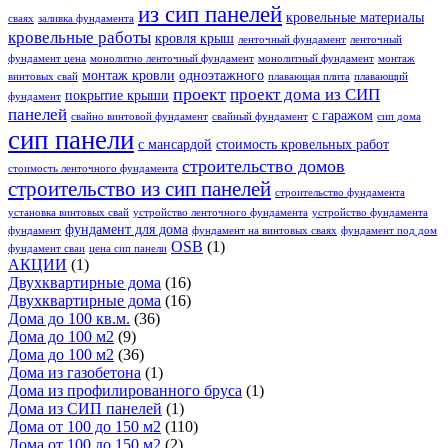
из сип панелей
кровельные материалы
сваях
заливка фундамента
кровельные работы
кровля крыш
ленточный фундамент
ленточный
фундамент цена
монолитно ленточный фундамент
монолитный фундамент
монтаж
монтаж кровли
одноэтажного
винтовых свай
плавающая плита
плавающий
проект
проект дома из СИП
покрытие крыши
фундамент
панелей
с гаражом
свайно винтовой фундамент
свайный фундамент
сип дома
сип панели
с мансардой
стоимость кровельных работ
строительство домов
стоимость ленточного фундамента
строительство из сип панелей
строительство фундамента
установка винтовых свай
устройство ленточного фундамента
устройство фундамента
фундамент для дома
фундамент
фундамент на винтовых сваях
фундамент под дом
OSB
(1)
фундамент сваи
цена сип панели
АКЦИИ
(1)
Двухквартирные дома
(16)
Двухквартирные дома
(16)
Дома до 100 кв.м.
(36)
Дома до 100 м2
(9)
Дома до 100 м2
(36)
Дома из газобетона
(1)
Дома из профилированного бруса
(1)
Дома из СИП панелей
(1)
Дома от 100 до 150 м2
(110)
Дома от 100 до 150 м2
(2)