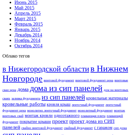
Июнь 2015
Май 2015
Апрель 2015
Март 2015
Февраль 2015
Январь 2015
Декабрь 2014
Ноябрь 2014
Октябрь 2014
Облако тегов
в Нижнем
в Нижегородской области
Новгороде
винтовой фундамент
винтовой фундамент цена
винтовые
дома из сип панелей
дома
сваи цена
дом на винтовых
из сип панелей
кровельные материалы
сваях
заливка фундамента
кровельные работы
кровля крыш
ленточный фундамент
ленточный
фундамент цена
монолитно ленточный фундамент
монолитный фундамент
монтаж
монтаж кровли
одноэтажного
винтовых свай
плавающая плита
плавающий
проект
проект дома из СИП
покрытие крыши
фундамент
панелей
с гаражом
свайно винтовой фундамент
свайный фундамент
сип дома
сип панели