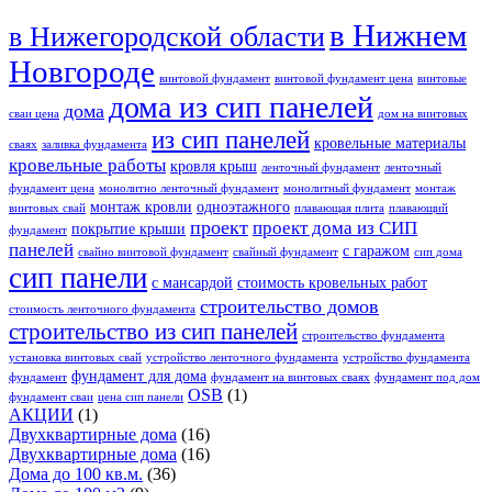
в Нижнем
в Нижегородской области
Новгороде
винтовой фундамент
винтовой фундамент цена
винтовые
дома из сип панелей
дома
сваи цена
дом на винтовых
из сип панелей
кровельные материалы
сваях
заливка фундамента
кровельные работы
кровля крыш
ленточный фундамент
ленточный
фундамент цена
монолитно ленточный фундамент
монолитный фундамент
монтаж
монтаж кровли
одноэтажного
винтовых свай
плавающая плита
плавающий
проект
проект дома из СИП
покрытие крыши
фундамент
панелей
с гаражом
свайно винтовой фундамент
свайный фундамент
сип дома
сип панели
с мансардой
стоимость кровельных работ
строительство домов
стоимость ленточного фундамента
строительство из сип панелей
строительство фундамента
установка винтовых свай
устройство ленточного фундамента
устройство фундамента
фундамент для дома
фундамент
фундамент на винтовых сваях
фундамент под дом
OSB
(1)
фундамент сваи
цена сип панели
АКЦИИ
(1)
Двухквартирные дома
(16)
Двухквартирные дома
(16)
Дома до 100 кв.м.
(36)