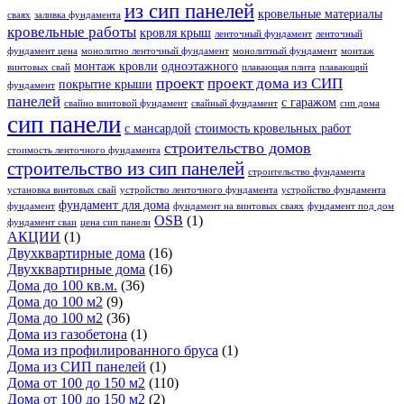
из сип панелей
кровельные материалы
сваях
заливка фундамента
кровельные работы
кровля крыш
ленточный фундамент
ленточный
фундамент цена
монолитно ленточный фундамент
монолитный фундамент
монтаж
монтаж кровли
одноэтажного
винтовых свай
плавающая плита
плавающий
проект
проект дома из СИП
покрытие крыши
фундамент
панелей
с гаражом
свайно винтовой фундамент
свайный фундамент
сип дома
сип панели
с мансардой
стоимость кровельных работ
строительство домов
стоимость ленточного фундамента
строительство из сип панелей
строительство фундамента
установка винтовых свай
устройство ленточного фундамента
устройство фундамента
фундамент для дома
фундамент
фундамент на винтовых сваях
фундамент под дом
OSB
(1)
фундамент сваи
цена сип панели
АКЦИИ
(1)
Двухквартирные дома
(16)
Двухквартирные дома
(16)
Дома до 100 кв.м.
(36)
Дома до 100 м2
(9)
Дома до 100 м2
(36)
Дома из газобетона
(1)
Дома из профилированного бруса
(1)
Дома из СИП панелей
(1)
Дома от 100 до 150 м2
(110)
Дома от 100 до 150 м2
(2)