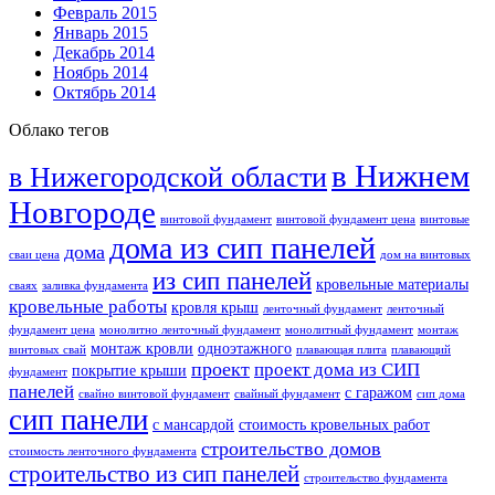
Февраль 2015
Январь 2015
Декабрь 2014
Ноябрь 2014
Октябрь 2014
Облако тегов
в Нижнем
в Нижегородской области
Новгороде
винтовой фундамент
винтовой фундамент цена
винтовые
дома из сип панелей
дома
сваи цена
дом на винтовых
из сип панелей
кровельные материалы
сваях
заливка фундамента
кровельные работы
кровля крыш
ленточный фундамент
ленточный
фундамент цена
монолитно ленточный фундамент
монолитный фундамент
монтаж
монтаж кровли
одноэтажного
винтовых свай
плавающая плита
плавающий
проект
проект дома из СИП
покрытие крыши
фундамент
панелей
с гаражом
свайно винтовой фундамент
свайный фундамент
сип дома
сип панели
с мансардой
стоимость кровельных работ
строительство домов
стоимость ленточного фундамента
строительство из сип панелей
строительство фундамента