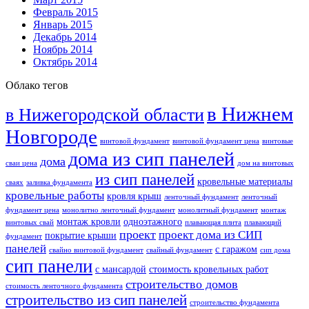
Февраль 2015
Январь 2015
Декабрь 2014
Ноябрь 2014
Октябрь 2014
Облако тегов
в Нижнем
в Нижегородской области
Новгороде
винтовой фундамент
винтовой фундамент цена
винтовые
дома из сип панелей
дома
сваи цена
дом на винтовых
из сип панелей
кровельные материалы
сваях
заливка фундамента
кровельные работы
кровля крыш
ленточный фундамент
ленточный
фундамент цена
монолитно ленточный фундамент
монолитный фундамент
монтаж
монтаж кровли
одноэтажного
винтовых свай
плавающая плита
плавающий
проект
проект дома из СИП
покрытие крыши
фундамент
панелей
с гаражом
свайно винтовой фундамент
свайный фундамент
сип дома
сип панели
с мансардой
стоимость кровельных работ
строительство домов
стоимость ленточного фундамента
строительство из сип панелей
строительство фундамента