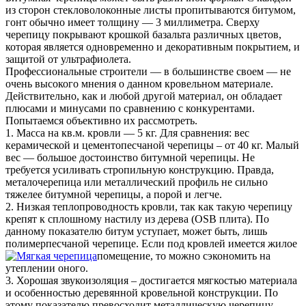
из сторон стекловолоконные листы пропитываются битумом,
гонт обычно имеет толщину — 3 миллиметра. Сверху
черепицу покрывают крошкой базальта различных цветов,
которая является одновременно и декоративным покрытием, и
защитой от ультрафиолета.
Профессиональные строители — в большинстве своем — не
очень высокого мнения о данном кровельном материале.
Действительно, как и любой другой материал, он обладает
плюсами и минусами по сравнению с конкурентами.
Попытаемся объективно их рассмотреть.
1. Масса на кв.м. кровли — 5 кг. Для сравнения: вес
керамической и цементопесчаной черепицы – от 40 кг. Малый
вес — большое достоинство битумной черепицы. Не
требуется усиливать стропильную конструкцию. Правда,
металочерепица или металлический профиль не сильно
тяжелее битумной черепицы, а порой и легче.
2. Низкая теплопроводность кровли, так как такую черепицу
крепят к сплошному настилу из дерева (OSB плита). По
данному показателю битум уступает, может быть, лишь
полимерпесчаной черепице. Если под кровлей имеется жилое
помещение, то можно сэкономить на
утеплении оного.
3. Хорошая звукоизоляция – достигается мягкостью материала
и особенностью деревянной кровельной конструкции. По
этому показателю превосходит металлическую черепицу