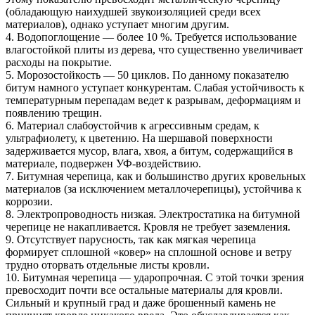
(обладающую наихудшей звукоизоляцией среди всех
материалов), однако уступает многим другим.
4. Водопоглощение — более 10 %. Требуется использование
влагостойкой плиты из дерева, что существенно увеличивает
расходы на покрытие.
5. Морозостойкость — 50 циклов. По данному показателю
битум намного уступает конкурентам. Слабая устойчивость к
температурным перепадам ведет к разрывам, деформациям и
появлению трещин.
6. Материал слабоустойчив к агрессивным средам, к
ультрафиолету, к цветению. На шершавой поверхности
задерживается мусор, влага, хвоя, а битум, содержащийся в
материале, подвержен УФ-воздействию.
7. Битумная черепица, как и большинство других кровельных
материалов (за исключением металлочерепицы), устойчива к
коррозии.
8. Электропроводность низкая. Электростатика на битумной
черепице не накапливается. Кровля не требует заземления.
9. Отсутствует парусность, так как мягкая черепица
формирует сплошной «ковер» на сплошной основе и ветру
трудно оторвать отдельные листы кровли.
10. Битумная черепица — ударопрочная. С этой точки зрения
превосходит почти все остальные материалы для кровли.
Сильный и крупный град и даже брошенный камень не