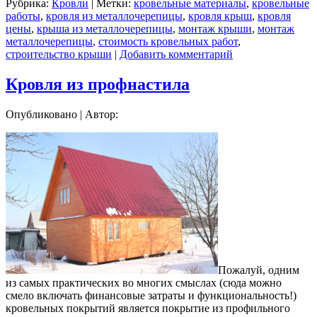
Рубрика:
Кровли
|
Метки:
кровельные материалы
,
кровельные
работы
,
кровля из металлочерепицы
,
кровля крыш
,
кровля
цены
,
крыша из металлочерепицы
,
монтаж крыши
,
монтаж
металлочерепицы
,
стоимость кровельных работ
,
строительство крыши
|
Добавить комментарий
Кровля из профнастила
Опубликовано
|
Автор:
Пожалуй, одним
из самых практических во многих смыслах (сюда можно
смело включать финансовые затраты и функциональность!)
кровельных покрытий является покрытие из профильного