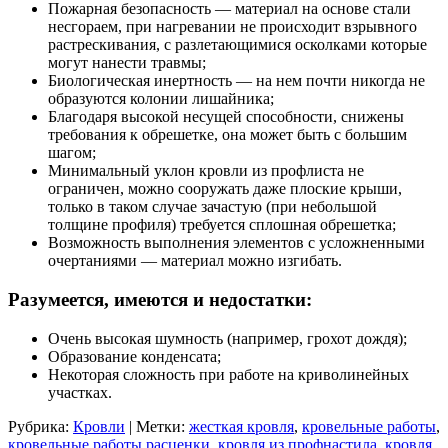
Пожарная безопасность — материал на основе стали
несгораем, при нагревании не происходит взрывного
растрескивания, с разлетающимися осколками которые
могут нанести травмы;
Биологическая инертность — на нем почти никогда не
образуются колонии лишайника;
Благодаря высокой несущей способности, снижены
требования к обрешетке, она может быть с большим
шагом;
Минимальный уклон кровли из профлиста не
ограничен, можно сооружать даже плоские крыши,
только в таком случае зачастую (при небольшой
толщине профиля) требуется сплошная обрешетка;
Возможность выполнения элементов с усложненными
очертаниями — материал можно изгибать.
Разумеется, имеются и недостатки:
Очень высокая шумность (например, грохот дождя);
Образование конденсата;
Некоторая сложность при работе на криволинейных
участках.
Рубрика:
Кровли
|
Метки:
жесткая кровля
,
кровельные работы
,
кровельные работы расценки
,
кровля из профнастила
,
кровля