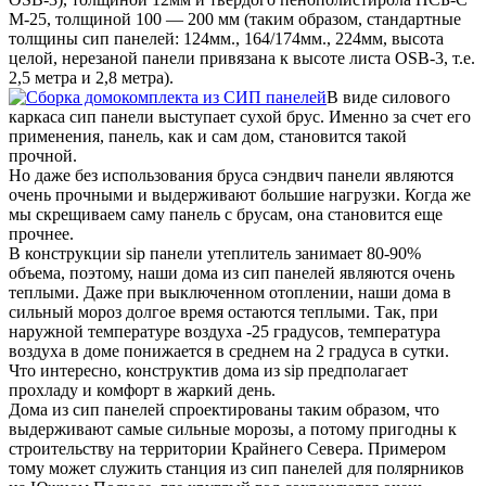
М-25, толщиной 100 — 200 мм (таким образом, стандартные
толщины сип панелей: 124мм., 164/174мм., 224мм, высота
целой, нерезаной панели привязана к высоте листа OSB-3, т.е.
2,5 метра и 2,8 метра).
В виде силового
каркаса сип панели выступает сухой брус. Именно за счет его
применения, панель, как и сам дом, становится такой
прочной.
Но даже без использования бруса сэндвич панели являются
очень прочными и выдерживают большие нагрузки. Когда же
мы скрещиваем саму панель с брусам, она становится еще
прочнее.
В конструкции sip панели утеплитель занимает 80-90%
объема, поэтому, наши дома из сип панелей являются очень
теплыми. Даже при выключенном отоплении, наши дома в
сильный мороз долгое время остаются теплыми. Так, при
наружной температуре воздуха -25 градусов, температура
воздуха в доме понижается в среднем на 2 градуса в сутки.
Что интересно, конструктив дома из sip предполагает
прохладу и комфорт в жаркий день.
Дома из сип панелей спроектированы таким образом, что
выдерживают самые сильные морозы, а потому пригодны к
строительству на территории Крайнего Севера. Примером
тому может служить станция из сип панелей для полярников