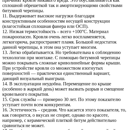
причинят кровле никакого вреда. Это обуславливается как
сплошной обрешеткой так и амортизирующими свойствами
битумной черепицы.
11. Выдерживает высокие нагрузки благодаря
конструктивным особенностям несущей конструкции
(влагостойкая сплошная фанера или ОСП).
12. Низкая термостойкость – всего +100°С. Материал
пожароопасен. Кровля очень легко воспламеняется,
легкогорюча, распространяет пламя. Большой недостаток
данной черепицы, в этом она уступает многим.
13. Легко обрабатывается. Но требовательна к соблюдению
технологии при монтаже. С помощью битумной черепицы
можно покрывать сложные криволинейные формы крыши.
При устройстве кровли со множеством изогнутых
поверхностей — практически единственный вариант,
дающий визуальный выигрыш.
14. В эксплуатации неудобна. Перемещение по крыше
(особенно в жаркий день) может вызвать разрыв и смещение
кровельного покрытия.
15. Срок службы — примерно 30 лет. По этому показателю
уступает почти всем конкурентам.
16. Эстетичность – средняя. Что касается этого показателя, то,
как говорится, о вкусах не спорят, однако по красоте,
например, с керамической плиткой битум действительно
сравниться не может.