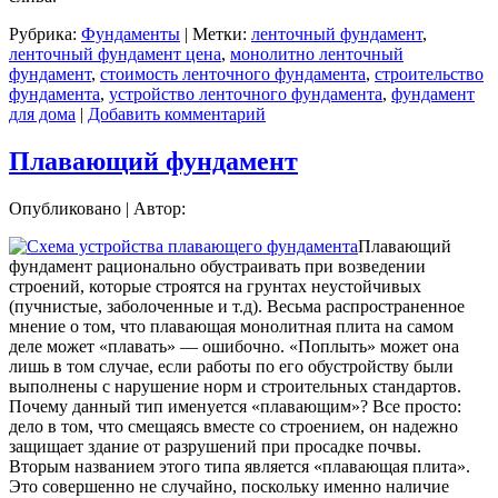
Рубрика:
Фундаменты
|
Метки:
ленточный фундамент
,
ленточный фундамент цена
,
монолитно ленточный
фундамент
,
стоимость ленточного фундамента
,
строительство
фундамента
,
устройство ленточного фундамента
,
фундамент
для дома
|
Добавить комментарий
Плавающий фундамент
Опубликовано
|
Автор:
Плавающий
фундамент рационально обустраивать при возведении
строений, которые строятся на грунтах неустойчивых
(пучнистые, заболоченные и т.д). Весьма распространенное
мнение о том, что плавающая монолитная плита на самом
деле может «плавать» — ошибочно. «Поплыть» может она
лишь в том случае, если работы по его обустройству были
выполнены с нарушение норм и строительных стандартов.
Почему данный тип именуется «плавающим»? Все просто:
дело в том, что смещаясь вместе со строением, он надежно
защищает здание от разрушений при просадке почвы.
Вторым названием этого типа является «плавающая плита».
Это совершенно не случайно, поскольку именно наличие