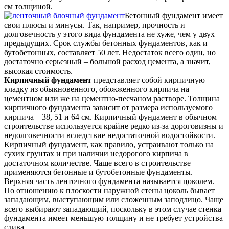
см толщиной.
Бетонный фундамент имеет
свои плюсы и минусы. Так, например, прочность и
долговечность у этого вида фундамента не хуже, чем у двух
предыдущих. Срок службы бетонных фундаментов, как и
бутобетонных, составляет 50 лет. Недостаток всего один, но
достаточно серьезный – большой расход цемента, а значит,
высокая стоимость.
Кирпичный фундамент
представляет собой кирпичную
кладку из обыкновенного, обожженного кирпича на
цементном или же на цементно-песчаном растворе. Толщина
кирпичного фундамента зависит от размера используемого
кирпича – 38, 51 и 64 см. Кирпичный фундамент в обычном
строительстве используется крайне редко из-за дороговизны и
недолговечности вследствие недостаточной водостойкости.
Кирпичный фундамент, как правило, устраивают только на
сухих грунтах и при наличии недорогого кирпича в
достаточном количестве. Чаще всего в строительстве
применяются бетонные и бутобетонные фундаменты.
Верхняя часть ленточного фундамента называется цоколем.
По отношению к плоскости наружной стены цоколь бывает
западающим, выступающим или сложенным заподлицо. Чаще
всего выбирают западающий, поскольку в этом случае стенка
фундамента имеет меньшую толщину и не требует устройства
слива.