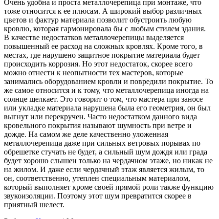
Очень удобна и проста металлочерепица при монтаже, что
тоже относится к ее плюсам. А широкий выбор различных
цветов и фактур материала позволит обустроить любую
кровлю, которая гармонировала бы с любым стилем здания.
В качестве недостатков металлочерепицы выделяется
повышенный ее расход на сложных кровлях. Кроме того, в
местах, где нарушено защитное покрытие материала будет
происходить коррозия. Но этот недостаток, скорее всего
можно отнести к неопытности тех мастеров, которые
занимались оборудованием кровли и повредили покрытие. То
же самое относится и к тому, что металлочерепица иногда на
солнце щелкает. Это говорит о том, что мастера при заносе
или укладке материала нарушена была его геометрия, он был
выгнут или перекручен. Часто недостатком данного вида
кровельного покрытия называют шумность при ветре и
дожде. На самом же деле качественно уложенная
металлочерепица даже при сильных ветровых порывах по
обрешетке стучать не будет, а сильный шум дождя или града
будет хорошо слышен только на чердачном этаже, но никак не
на жилом. И даже если чердачный этаж является жилым, то
он, соответственно, утеплен специальным материалом,
который выполняет кроме своей прямой роли также функцию
звукоизоляции. Поэтому этот шум превратится скорее в
приятный шелест.