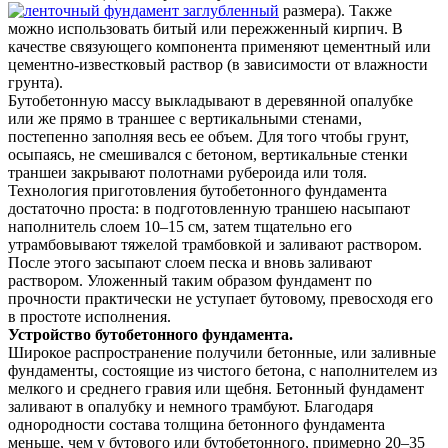
размера). Также
можно использовать битый или пережженный кирпич. В
качестве связующего компонента применяют цементный или
цементно-известковый раствор (в зависимости от влажности
грунта).
Бутобетонную массу выкладывают в деревянной опалубке
или же прямо в траншее с вертикальными стенами,
постепенно заполняя весь ее объем. Для того чтобы грунт,
осыпаясь, не смешивался с бетоном, вертикальные стенки
траншеи закрывают полотнами рубероида или толя.
Технология приготовления бутобетонного фундамента
достаточно проста: в подготовленную траншею насыпают
наполнитель слоем 10–15 см, затем тщательно его
утрамбовывают тяжелой трамбовкой и заливают раствором.
После этого засыпают слоем песка и вновь заливают
раствором. Уложенный таким образом фундамент по
прочности практически не уступает бутовому, превосходя его
в простоте исполнения.
Устройство бутобетонного фундамента.
Широкое распространение получили бетонные, или заливные
фундаменты, состоящие из чистого бетона, с наполнителем из
мелкого и среднего гравия или щебня. Бетонный фундамент
заливают в опалубку и немного трамбуют. Благодаря
однородности состава толщина бетонного фундамента
меньше, чем у бутового или бутобетонного, примерно 20–35