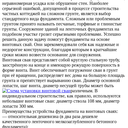
неравномерная усадка или обрушение стен. Наиболее
серьезной ошибкой, допущенной в процессе строительства
частных коттеджей на сложном грунте, является выбор
стандартного вида фундамента. Сложным или проблемным
грунтом принято называть песчаные, торфяные и глинистые
грунты. Сооружение зданий на ленточных фундаментах на
подобном участке грозит серьезными проблемами. Успешно
решить данную задачу помогут фундаменты на основе
винтовых свай. Они зарекомендовали себя как надежные и
недорогие конструкции, благодаря которым в кратчайшие
сроки можно возвести основание для сооружения.
Винтовая свая представляет собой круглую стальную трубу,
заострённую на конце и имеющую режущую поверхность в
форме винта. Винт обеспечивает погружение сваи в грунт
при её вращении, распределяет вес дома на большую площадь
грунта и препятствует вырыванию сваи. Диаметр основной
лопасти, шаг винта, диаметр несущей трубы может быть
различным. В
индивидуальном строительстве, как правило, используются
небольшие винтовые сваи: диаметр ствола 108 мм, диаметр
лопасти 300 мм.
Преимущества устройства фундамента на винтовых сваях:
— относительная дешевизна (в два раза дешевле
качественного ленточного мелкозаглубленного бетонного
фундамента);