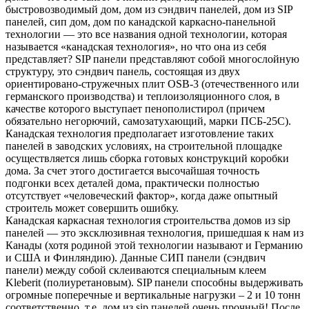
быстровозводимый дом, дом из сэндвич панелей, дом из SIP
панелей, сип дом, дом по канадской каркасно-панельной
технологии — это все названия одной технологии, которая
называется «канадская технология», но что она из себя
представляет? SIP панели представляют собой многослойную
структуру, это сэндвич панель, состоящая из двух
ориентировано-стружечных плит OSB-3 (отечественного или
германского производства) и теплоизоляционного слоя, в
качестве которого выступает пенополистирол (причем
обязательно негорючий, самозатухающий, марки ПСБ-25С).
Канадская технология предполагает изготовление таких
панелей в заводских условиях, на строительной площадке
осуществляется лишь сборка готовых конструкций коробки
дома. За счет этого достигается высочайшая точность
подгонки всех деталей дома, практически полностью
отсутствует «человеческий фактор», когда даже опытный
строитель может совершить ошибку.
Канадская каркасная технология строительства домов из sip
панелей — это эксклюзивная технология, пришедшая к нам из
Канады (хотя родиной этой технологии называют и Германию
и США и Финляндию). Данные СИП панели (сэндвич
панели) между собой склеиваются специальным клеем
Kleberit (полиуретановым). SIP панели способны выдерживать
огромные поперечные и вертикальные нагрузки – 2 и 10 тонн
соответственно, т.е. дом из sip панелей очень прочный! После