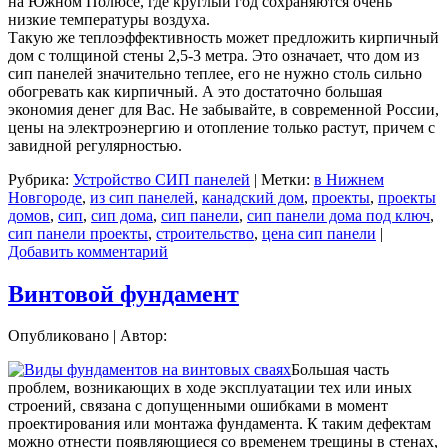
на Южном Полюсе, где круглый год сохраняются очень
низкие температуры воздуха.
Такую же теплоэффективность может предложить кирпичный
дом с толщиной стены 2,5-3 метра. Это означает, что дом из
сип панелей значительно теплее, его не нужно столь сильно
обогревать как кирпичный. А это достаточно большая
экономия денег для Вас. Не забывайте, в современной России,
цены на электроэнергию и отопление только растут, причем с
завидной регулярностью.
Рубрика:
Устройство СИП панелей
|
Метки:
в Нижнем
Новгороде
,
из сип панелей
,
канадский дом
,
проекты
,
проекты
домов
,
сип
,
сип дома
,
сип панели
,
сип панели дома под ключ
,
сип панели проекты
,
строительство
,
цена сип панели
|
Добавить комментарий
Винтовой фундамент
Опубликовано
|
Автор:
Большая часть
проблем, возникающих в ходе эксплуатации тех или иных
строений, связана с допущенными ошибками в момент
проектирования или монтажа фундамента. К таким дефектам
можно отнести появляющиеся со временем трещины в стенах,