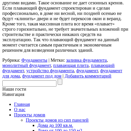
другими видами. Такое основание не дает сезонных кренов.
Если плавающий фундамент спроектирован и сделан
профессионально, в доме ни весной, ни поздней осенью не
будут «клинить» двери и не будет перекосов окон и веранд.
Кроме того, такая массивная плита все время «плавает»
строго горизонтально, не требует значительных вложений при
строительстве и практически никаких средств на
эксплуатацию. Так что плавающий фундамент на данный
момент считается самым практичным и экономичным
решением для возведения различных зданий.
Рубрика:
Фундаменты
|
Метки:
заливка фундамента
,
монолитный фундамент
,
плавающая плита
,
плавающий
фундамент
,
устройство фундамента
,
фундамент
,
фундамент
для дома
,
фундамент под дом
|
Добавить комментарий
Наши гости
Навигация
Главная
О нас
Проекты домов
Проекты домов из сип панелей
Дома до 100 кв.м.
Дома от 100 до 150 м2