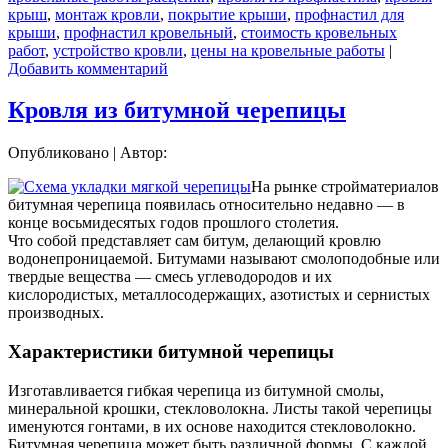
крыш
,
монтаж кровли
,
покрытие крыши
,
профнастил для
крыши
,
профнастил кровельный
,
стоимость кровельных
работ
,
устройство кровли
,
цены на кровельные работы
|
Добавить комментарий
Кровля из битумной черепицы
Опубликовано
|
Автор:
На рынке стройматериалов
битумная черепица появилась относительно недавно — в
конце восьмидесятых годов прошлого столетия.
Что собой представляет сам битум, делающий кровлю
водонепроницаемой. Битумами называют смолоподобные или
твердые вещества — смесь углеводородов и их
кислородистых, металлосодержащих, азотистых и сернистых
производных.
Характеристики битумной черепицы
Изготавливается гибкая черепица из битумной смолы,
минеральной крошки, стекловолокна. Листы такой черепицы
именуются гонтами, в их основе находится стекловолокно.
Битумная черепица может быть различной формы. С каждой