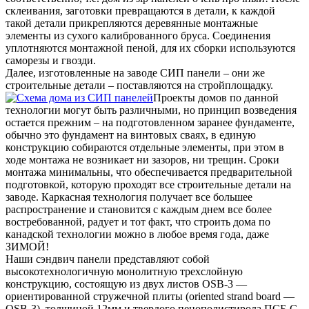
склеивания, заготовки превращаются в детали, к каждой
такой детали прикрепляются деревянные монтажные
элементы из сухого калиброванного бруса. Соединения
уплотняются монтажной пеной, для их сборки используются
саморезы и гвозди.
Далее, изготовленные на заводе СИП панели – они же
строительные детали – поставляются на стройплощадку.
Проекты домов по данной
технологии могут быть различными, но принцип возведения
остается прежним – на подготовленном заранее фундаменте,
обычно это фундамент на винтовых сваях, в единую
конструкцию собираются отдельные элементы, при этом в
ходе монтажа не возникает ни зазоров, ни трещин. Сроки
монтажа минимальны, что обеспечивается предварительной
подготовкой, которую проходят все строительные детали на
заводе. Каркасная технология получает все большее
распространение и становится с каждым днем все более
востребованной, радует и тот факт, что строить дома по
канадской технологии можно в любое время года, даже
ЗИМОЙ!
Наши сэндвич панели представляют собой
высокотехнологичную монолитную трехслойную
конструкцию, состоящую из двух листов OSB-3 —
ориентированной стружечной плиты (оriented strand board —
OSB-3), толщиной 12мм и твердого пенополистирола ПСБ-С