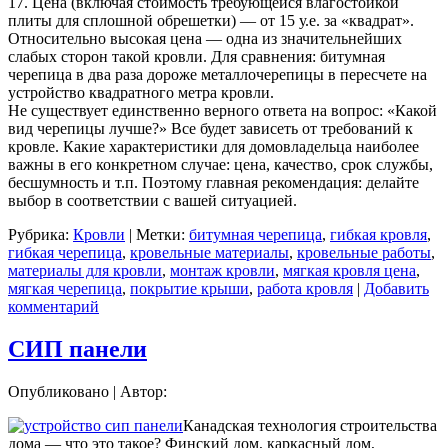
17. Цена (включая стоимость требующейся влагостойкой
плиты для сплошной обрешетки) — от 15 у.е. за «квадрат».
Относительно высокая цена — одна из значительнейших
слабых сторон такой кровли. Для сравнения: битумная
черепица в два раза дороже металлочерепицы в пересчете на
устройство квадратного метра кровли.
Не существует единственно верного ответа на вопрос: «Какой
вид черепицы лучше?» Все будет зависеть от требований к
кровле. Какие характеристики для домовладельца наиболее
важны в его конкретном случае: цена, качество, срок службы,
бесшумность и т.п. Поэтому главная рекомендация: делайте
выбор в соответствии с вашей ситуацией.
Рубрика:
Кровли
|
Метки:
битумная черепица
,
гибкая кровля
,
гибкая черепица
,
кровельные материалы
,
кровельные работы
,
материалы для кровли
,
монтаж кровли
,
мягкая кровля цена
,
мягкая черепица
,
покрытие крыши
,
работа кровля
|
Добавить
комментарий
СИП панели
Опубликовано
|
Автор:
Канадская технология строительства
дома — что это такое? Финский дом, каркасный дом,