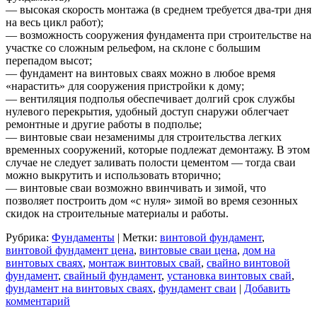
— высокая скорость монтажа (в среднем требуется два-три дня
на весь цикл работ);
— возможность сооружения фундамента при строительстве на
участке со сложным рельефом, на склоне с большим
перепадом высот;
— фундамент на винтовых сваях можно в любое время
«нарастить» для сооружения пристройки к дому;
— вентиляция подполья обеспечивает долгий срок службы
нулевого перекрытия, удобный доступ снаружи облегчает
ремонтные и другие работы в подполье;
— винтовые сваи незаменимы для строительства легких
временных сооружений, которые подлежат демонтажу. В этом
случае не следует заливать полости цементом — тогда сваи
можно выкрутить и использовать вторично;
— винтовые сваи возможно ввинчивать и зимой, что
позволяет построить дом «с нуля» зимой во время сезонных
скидок на строительные материалы и работы.
Рубрика:
Фундаменты
|
Метки:
винтовой фундамент
,
винтовой фундамент цена
,
винтовые сваи цена
,
дом на
винтовых сваях
,
монтаж винтовых свай
,
свайно винтовой
фундамент
,
свайный фундамент
,
установка винтовых свай
,
фундамент на винтовых сваях
,
фундамент сваи
|
Добавить
комментарий