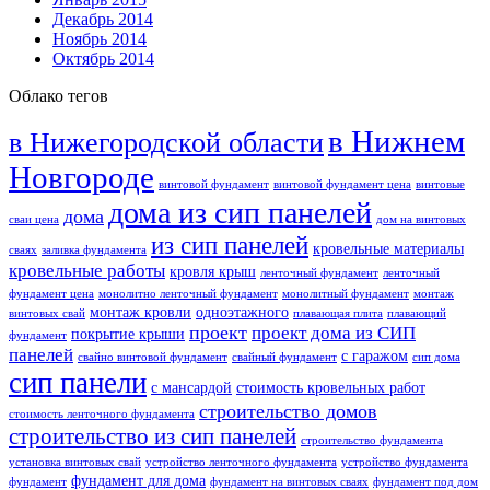
Декабрь 2014
Ноябрь 2014
Октябрь 2014
Облако тегов
в Нижнем
в Нижегородской области
Новгороде
винтовой фундамент
винтовой фундамент цена
винтовые
дома из сип панелей
дома
сваи цена
дом на винтовых
из сип панелей
кровельные материалы
сваях
заливка фундамента
кровельные работы
кровля крыш
ленточный фундамент
ленточный
фундамент цена
монолитно ленточный фундамент
монолитный фундамент
монтаж
монтаж кровли
одноэтажного
винтовых свай
плавающая плита
плавающий
проект
проект дома из СИП
покрытие крыши
фундамент
панелей
с гаражом
свайно винтовой фундамент
свайный фундамент
сип дома
сип панели
с мансардой
стоимость кровельных работ
строительство домов
стоимость ленточного фундамента
строительство из сип панелей
строительство фундамента
установка винтовых свай
устройство ленточного фундамента
устройство фундамента
фундамент для дома
фундамент
фундамент на винтовых сваях
фундамент под дом